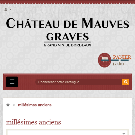
PANIER
vide
Basculer
☰
la
navigation
millésimes anciens
millésimes anciens
