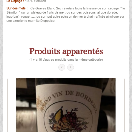
Le Cépage :
100% Sémillon
Sur des mets :
Ce Graves Blanc Sec révèlera toute la finesse de son cépage: " le
Sémillon " sur un plateau de fruits de mer, ou sur des poissons tel que dorade,
loup(bar), rouget.......ou sur tout autre poisson de mer à chair raffinée ainsi que sur
une excellente marmite Dieppoise.
Produits apparentés
(Il y a 16 d'autres produits dans la même catégorie)