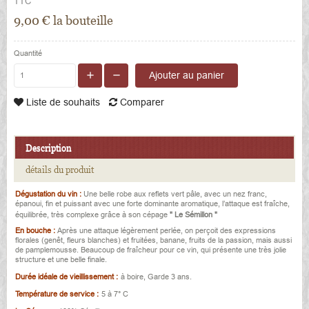
TTC
9,00 € la bouteille
Quantité
Ajouter au panier
Liste de souhaits
Comparer
Description
détails du produit
Dégustation du vin :
Une belle robe aux reflets vert pâle, avec un nez franc,
épanoui, fin et puissant avec une forte dominante aromatique, l’attaque est fraîche,
équilibrée, très complexe grâce à son cépage
" Le Sémillon "
En bouche :
Après une attaque légèrement perlée, on perçoit des expressions
florales (genêt, fleurs blanches) et fruitées, banane, fruits de la passion, mais aussi
de pamplemousse. Beaucoup de fraîcheur pour ce vin, qui présente une très jolie
structure et une belle finale.
Durée idéale de vieillissement :
à boire, Garde 3 ans.
Température de service :
5 à 7° C